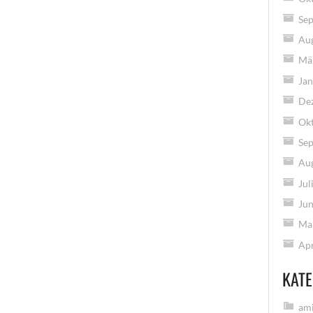
Se
Au
Mä
Jan
De
Ok
Se
Au
Jul
Jun
Ma
Apr
KATE
ami