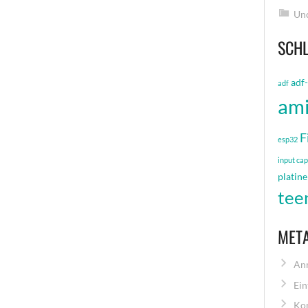
Unc
SCH
adf
adf
am
F
esp32
input ca
platine
tee
MET
An
Ein
Ko