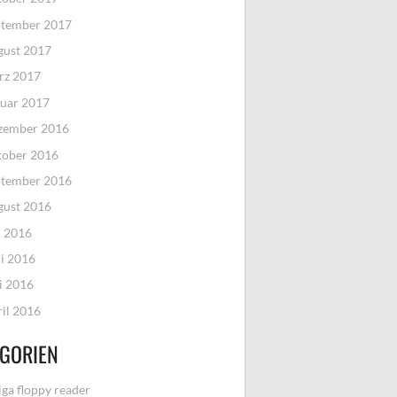
ptember 2017
gust 2017
rz 2017
uar 2017
zember 2016
tober 2016
ptember 2016
gust 2016
i 2016
i 2016
i 2016
il 2016
GORIEN
ga floppy reader