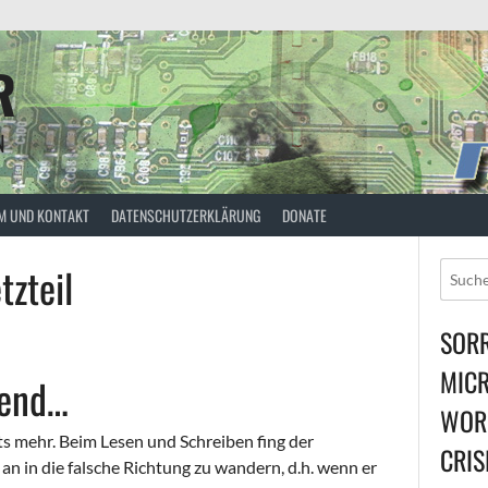
R
N
M UND KONTAKT
DATENSCHUTZERKLÄRUNG
DONATE
tzteil
SORR
MICR
nend…
WORL
hts mehr. Beim Lesen und Schreiben fing der
CRIS
an in die falsche Richtung zu wandern, d.h. wenn er