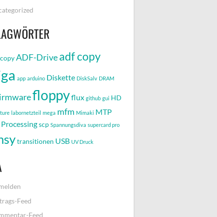
ategorized
LAGWÖRTER
adf copy
ADF-Drive
-copy
iga
Diskette
app
arduino
DiskSalv
DRAM
floppy
irmware
flux
HD
github
gui
mfm
MTP
pture
labornetzteil
mega
Mimaki
Processing
scp
Spannungsdiva
supercard pro
nsy
USB
transitionen
UV Druck
A
melden
trags-Feed
mmentar-Feed