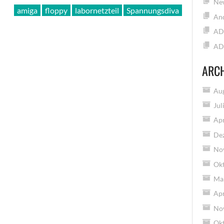
New
amiga
floppy
labornetzteil
Spannungsdiva
And
AD
AD
ARC
Au
Jul
Apr
De
No
Ok
Ma
Apr
No
Ok