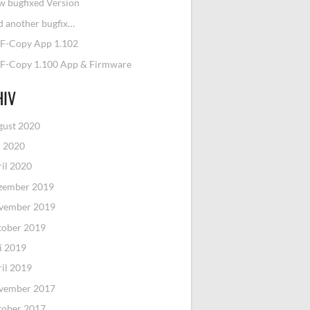
 bugfixed Version
 another bugfix…
F-Copy App 1.102
F-Copy 1.100 App & Firmware
HIV
gust 2020
i 2020
il 2020
zember 2019
vember 2019
tober 2019
i 2019
il 2019
vember 2017
tober 2017