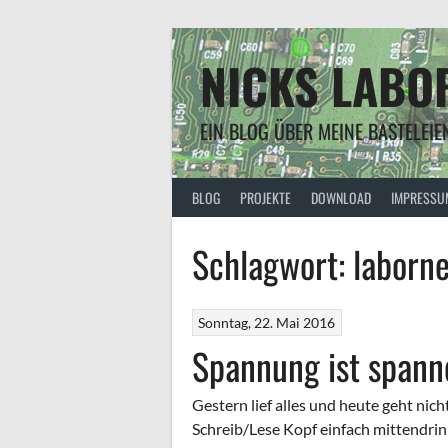
Springe
zum
Inhalt
NICKS LABO
EIN BLOG ÜBER MEINE BASTELEIE
BLOG
PROJEKTE
DOWNLOAD
IMPRESSU
Schlagwort:
laborne
Sonntag, 22. Mai 2016
Spannung ist span
Gestern lief alles und heute geht nic
Schreib/Lese Kopf einfach mittendrin 