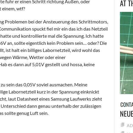
AT T
te fuhr er einen Schritt richtung Außen, oder
t einem, wtf?
g Problemen bei der Ansteuerung des Schrittmotors,
Kommunikation spuckt fiel mir ein das ich das Netzteil
hatte und kontrollierte mal die Spannung. Ich hatte
,96V an, sollte eigentlich kein Problem sein… oder? Die
, ist halt ein billiges Labornetzteil, wird wohl das
n wegen Wärme, Wetter oder einer
b es dann auf 5,01V gestellt und hossa, keine
 zu sein das 0,05V soviel ausmachen. Meine
llige Labornetzteil kurz in der Spannung einknickt
cht, laut Datasheet eines Samsung Laufwerks zieht
 Unterschied dann genau unterhalb der zulässigen
NEUE
s sollte genug Luft sein.
ADF