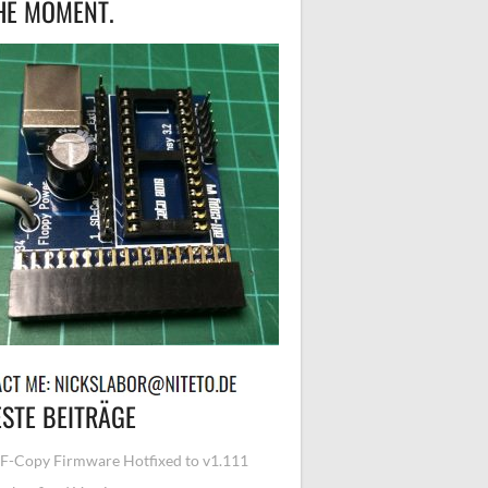
HE MOMENT.
STE BEITRÄGE
-Copy Firmware Hotfixed to v1.111