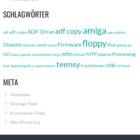
SCHLAGWÖRTER
amiga
adf copy
ADF-Drive
adf-copy
adf
app
arduino
floppy
Firmware
Diskette
flux
DiskSalv
DRAM
esp32
github
gui
mfm
MTP
Processing
HD
platine
input capture
labornetzteil
mega
Mimaki
teensy
USB
scp
transitionen
Spannungsdiva
supercard pro
UV Druck
META
Anmelden
Eintrags-Feed
Kommentar-Feed
WordPress.org