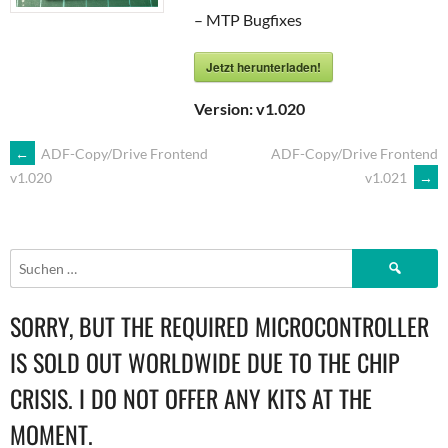
– MTP Bugfixes
Jetzt herunterladen!
Version:
v1.020
ARTIKEL-
←
ADF-Copy/Drive Frontend
ADF-Copy/Drive Frontend
v1.021
→
v1.020
NAVIGATION
Suchen
nach:
SORRY, BUT THE REQUIRED MICROCONTROLLER
IS SOLD OUT WORLDWIDE DUE TO THE CHIP
CRISIS. I DO NOT OFFER ANY KITS AT THE
MOMENT.