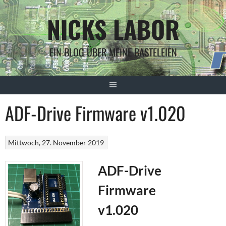
Springe
NICKS LABOR
zum
Inhalt
EIN BLOG ÜBER MEINE BASTELEIEN
ADF-Drive Firmware v1.020
Mittwoch, 27. November 2019
ADF-Drive
Firmware
v1.020